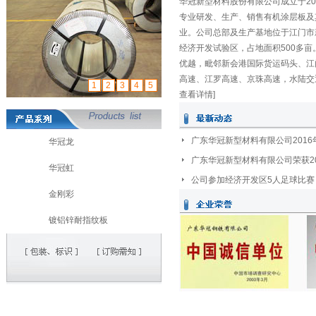
华冠新型材料股份有限公司成立于20
专业研发、生产、销售有机涂层板及
业。公司总部及生产基地位于江门市
经济开发试验区，占地面积500多亩
优越，毗邻新会港国际货运码头、江
高速、江罗高速、京珠高速，水陆交通
1
2
3
4
5
查看详情]
广东华冠新型材料有限公司201
华冠龙
广东华冠新型材料有限公司荣获2
华冠虹
公司参加经济开发区5人足球比赛
金刚彩
镀铝锌耐指纹板